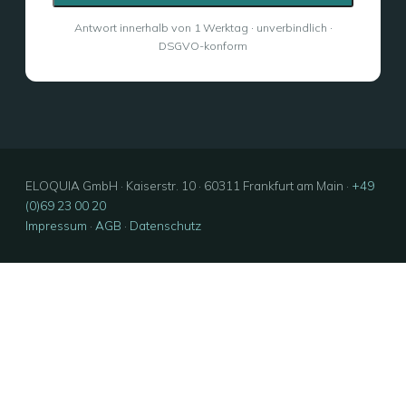
Antwort innerhalb von 1 Werktag · unverbindlich ·
DSGVO-konform
ELOQUIA GmbH · Kaiserstr. 10 · 60311 Frankfurt am Main ·
+49
(0)69 23 00 20
Impressum
·
AGB
·
Datenschutz