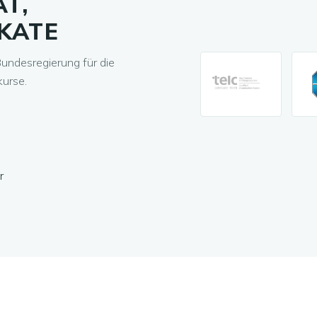
T,
IKATE
Bundesregierung für die
kurse.
r