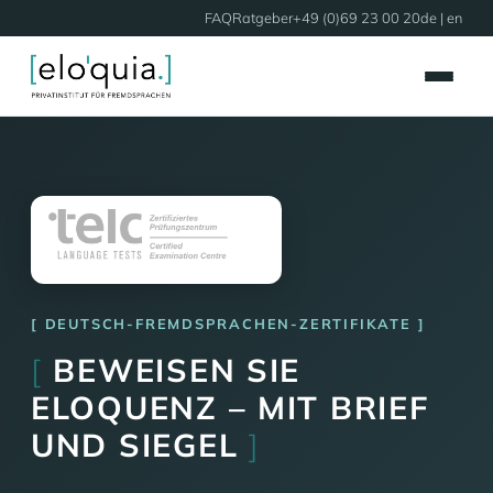
FAQ
Ratgeber
+49 (0)69 23 00 20
de |
en
DEUTSCH-FREMDSPRACHEN-ZERTIFIKATE
[
BEWEISEN SIE
ELOQUENZ – MIT BRIEF
UND SIEGEL
]