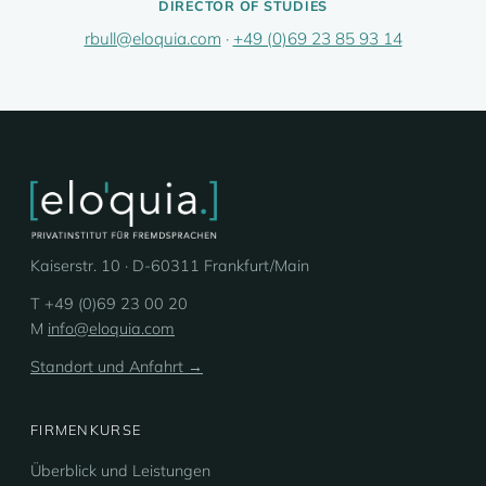
DIRECTOR OF STUDIES
rbull@eloquia.com
·
+49 (0)69 23 85 93 14
Kaiserstr. 10 · D-60311 Frankfurt/Main
T +49 (0)69 23 00 20
M
info@eloquia.com
Standort und Anfahrt →
FIRMENKURSE
Überblick und Leistungen