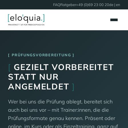
FAQ
Ratgeber
+49 (0)69 23 00 20
de |
en
PRÜFUNGSVORBEREITUNG
[
GEZIELT VORBEREITET
STATT NUR
ANGEMELDET
]
Wer bei uns die Prüfung ablegt, bereitet sich
auch bei uns vor – mit Trainer:innen, die die
Prüfungsformate genau kennen. Präsent oder
online, im Kurs oder als Einzeltraining, ganz auf