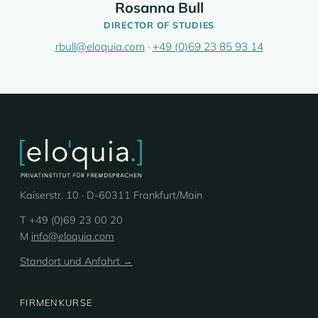
Rosanna Bull
DIRECTOR OF STUDIES
rbull@eloquia.com
·
+49 (0)69 23 85 93 14
Kaiserstr. 10 · D-60311 Frankfurt/Main
T +49 (0)69 23 00 20
M
info@eloquia.com
Standort und Anfahrt →
FIRMENKURSE