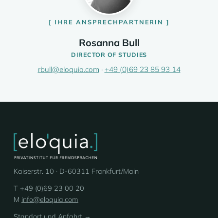
IHRE ANSPRECHPARTNERIN
Rosanna Bull
DIRECTOR OF STUDIES
rbull@eloquia.com
·
+49 (0)69 23 85 93 14
Kaiserstr. 10 · D-60311 Frankfurt/Main
T +49 (0)69 23 00 20
M
info@eloquia.com
Standort und Anfahrt →