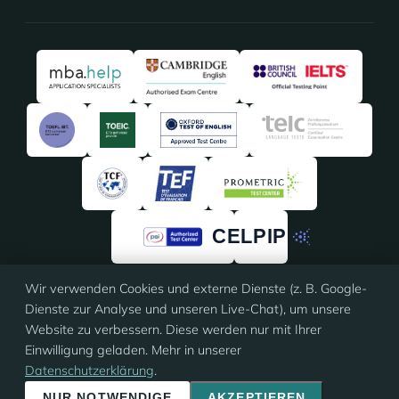
Wir verwenden Cookies und externe Dienste (z. B. Google-
4,91
/5 · 135 Bewertungen
Dienste zur Analyse und unseren Live-Chat), um unsere
★★★★★
★★★★★
auf
ProvenExpert
Website zu verbessern. Diese werden nur mit Ihrer
Einwilligung geladen. Mehr in unserer
Datenschutzerklärung
.
© 2026 Eloquia · ISO 9001 zertifiziert
Impressum
·
AGB
·
Datenschutz
·
Cookie-Einstellungen
NUR NOTWENDIGE
AKZEPTIEREN