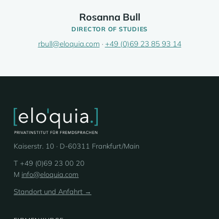
Rosanna Bull
DIRECTOR OF STUDIES
rbull@eloquia.com
·
+49 (0)69 23 85 93 14
Kaiserstr. 10 · D-60311 Frankfurt/Main
T +49 (0)69 23 00 20
M
info@eloquia.com
Standort und Anfahrt →