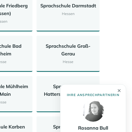
le Friedberg
Sprachschule Darmstadt
ssen)
Hessen
ssen
chule Bad
Sprachschule Groß-
heim
Gerau
sse
Hesse
le Mühlheim
Sprachschule
×
Main
Hattersheim am Main
IHRE ANSPRECHPARTNERIN
sse
Hesse
ule Karben
Sprachschule
Rosanna Bull