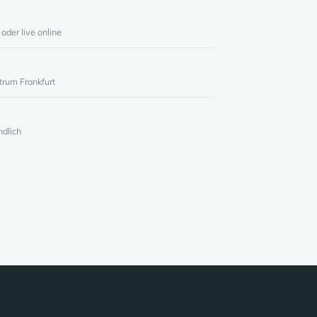
oder live online
rum Frankfurt
ndlich