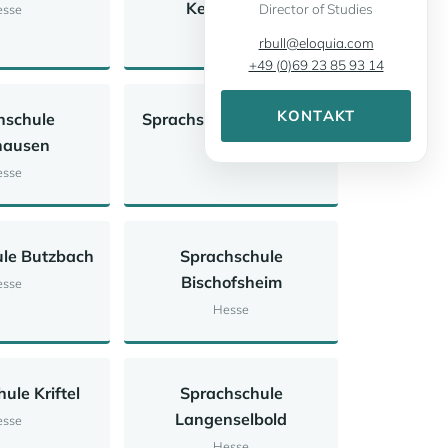
Kelsterbach
Director of Studies
sse
Hesse
rbull@eloquia.com
+49 (0)69 23 85 93 14
KONTAKT
hschule
Sprachschule Nidderau
hausen
Hesse
sse
le Butzbach
Sprachschule
Bischofsheim
sse
Hesse
ule Kriftel
Sprachschule
Langenselbold
sse
Hesse