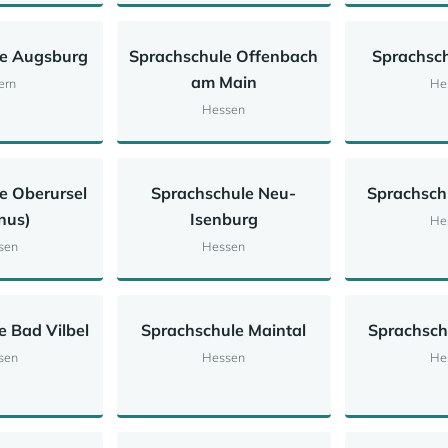
le Augsburg
Sprachschule Offenbach
Sprachsc
am Main
ern
He
Hessen
e Oberursel
Sprachschule Neu-
Sprachschu
nus)
Isenburg
He
sen
Hessen
e Bad Vilbel
Sprachschule Maintal
Sprachsch
sen
Hessen
He