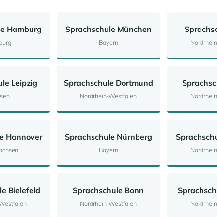
le Hamburg
Sprachschule München
Sprachsc
burg
Bayern
Nordrhei
le Leipzig
Sprachschule Dortmund
Sprachsc
sen
Nordrhein-Westfalen
Nordrhei
le Hannover
Sprachschule Nürnberg
Sprachschu
achsen
Bayern
Nordrhei
e Bielefeld
Sprachschule Bonn
Sprachsch
Westfalen
Nordrhein-Westfalen
Nordrhei