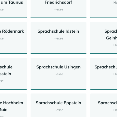
 am Taunus
Friedrichsdorf
He
se
Hesse
e Rödermark
Sprachschule Idstein
Sprac
Geln
se
Hesse
He
schule
Sprachschule Usingen
Sprachschu
sstein
Hesse
He
se
le Hochheim
Sprachschule Eppstein
Sprachsch
Main
Hesse
He
se