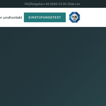
FAQ
Ratgeber
+49 (0)69 23 00 20
de |
en
r uns
Kontakt
EINSTUFUNGSTEST