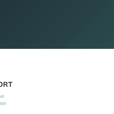
ORT
nd
 am