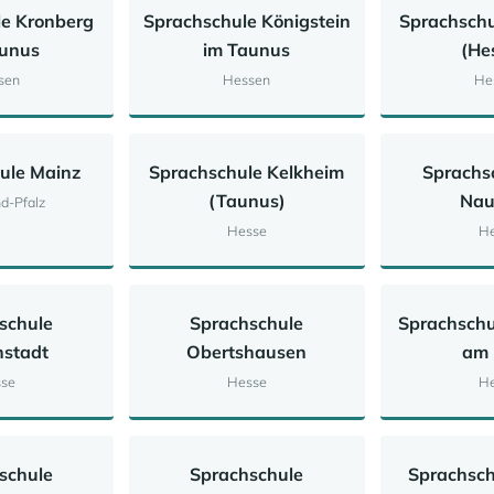
le Kronberg
Sprachschule Königstein
Sprachschu
aunus
im Taunus
(He
sen
Hessen
He
ule Mainz
Sprachschule Kelkheim
Sprachs
(Taunus)
Nau
d-Pfalz
Hesse
He
schule
Sprachschule
Sprachschu
nstadt
Obertshausen
am 
se
Hesse
He
schule
Sprachschule
Sprachsch