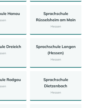
hule Hanau
Sprachschule
Rüsselsheim am Main
ssen
Hessen
le Dreieich
Sprachschule Langen
(Hessen)
ssen
Hessen
ule Rodgau
Sprachschule
Dietzenbach
ssen
Hessen