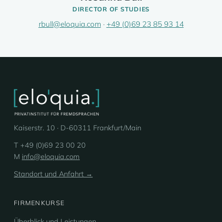
DIRECTOR OF STUDIES
rbull@eloquia.com
·
+49 (0)69 23 85 93 14
Kaiserstr. 10 · D-60311 Frankfurt/Main
T +49 (0)69 23 00 20
M
info@eloquia.com
Standort und Anfahrt →
FIRMENKURSE
Überblick und Leistungen