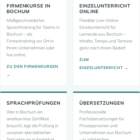
FIRMENKURSE IN
EINZELUNTERRICHT
BOCHUM
ONLINE
Maßgeschneidertes
Flexibler Live-Online-
Sprachtraining für Teams in
Einzelunterricht für
Bochum – als
Lernende aus Bochum –
Firmentraining vor Ort in
Inhalte, Tempo und Termine
Ihrem Unternehmen oder
ganz nach Ihrem Bedarf.
live online.
ZUM
ZU DEN FIRMENKURSEN
EINZELUNTERRICHT →
→
SPRACHPRÜFUNGEN
ÜBERSETZUNGEN
Wer in Bochum ein
Professionelle
anerkanntes Zertifikat
Fachübersetzungen für
braucht, legt die Prüfung in
Privatpersonen und
unserem akkreditierten
Unternehmen aus Bochum
Testzentrum in Frankfurt
– in zahlreichen