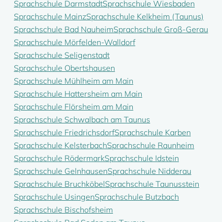
Sprachschule Darmstadt
Sprachschule Wiesbaden
Sprachschule Mainz
Sprachschule Kelkheim (Taunus)
Sprachschule Bad Nauheim
Sprachschule Groß-Gerau
Sprachschule Mörfelden-Walldorf
Sprachschule Seligenstadt
Sprachschule Obertshausen
Sprachschule Mühlheim am Main
Sprachschule Hattersheim am Main
Sprachschule Flörsheim am Main
Sprachschule Schwalbach am Taunus
Sprachschule Friedrichsdorf
Sprachschule Karben
Sprachschule Kelsterbach
Sprachschule Raunheim
Sprachschule Rödermark
Sprachschule Idstein
Sprachschule Gelnhausen
Sprachschule Nidderau
Sprachschule Bruchköbel
Sprachschule Taunusstein
Sprachschule Usingen
Sprachschule Butzbach
Sprachschule Bischofsheim