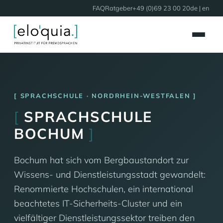
FAQ
Ratgeber
+49 (0)69 23 00 20
de |
en
SPRACHSCHULE · NORDRHEIN-WESTFALEN
[
SPRACHSCHULE
BOCHUM
]
Bochum hat sich vom Bergbaustandort zur
Wissens- und Dienstleistungsstadt gewandelt:
Renommierte Hochschulen, ein international
beachtetes IT-Sicherheits-Cluster und ein
vielfältiger Dienstleistungssektor treiben den