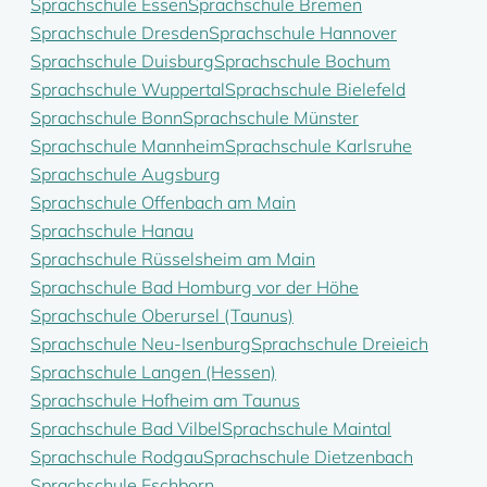
Sprachschule Essen
Sprachschule Bremen
Sprachschule Dresden
Sprachschule Hannover
Sprachschule Duisburg
Sprachschule Bochum
Sprachschule Wuppertal
Sprachschule Bielefeld
Sprachschule Bonn
Sprachschule Münster
Sprachschule Mannheim
Sprachschule Karlsruhe
Sprachschule Augsburg
Sprachschule Offenbach am Main
Sprachschule Hanau
Sprachschule Rüsselsheim am Main
Sprachschule Bad Homburg vor der Höhe
Sprachschule Oberursel (Taunus)
Sprachschule Neu-Isenburg
Sprachschule Dreieich
Sprachschule Langen (Hessen)
Sprachschule Hofheim am Taunus
Sprachschule Bad Vilbel
Sprachschule Maintal
Sprachschule Rodgau
Sprachschule Dietzenbach
Sprachschule Eschborn