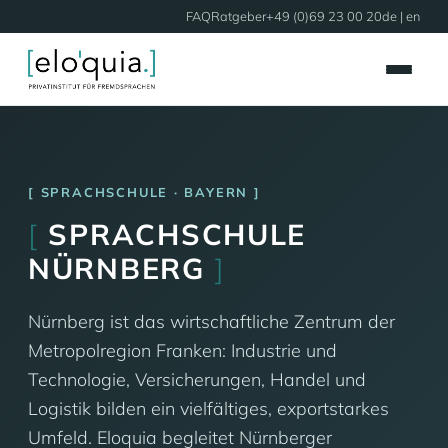
FAQ
Ratgeber
+49 (0)69 23 00 20
de |
en
SPRACHSCHULE · BAYERN
[
SPRACHSCHULE
NÜRNBERG
]
Nürnberg ist das wirtschaftliche Zentrum der
Metropolregion Franken: Industrie und
Technologie, Versicherungen, Handel und
Logistik bilden ein vielfältiges, exportstarkes
Umfeld. Eloquia begleitet Nürnberger