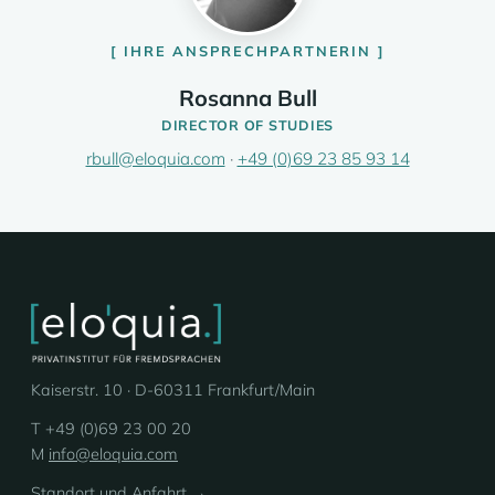
IHRE ANSPRECHPARTNERIN
Rosanna Bull
DIRECTOR OF STUDIES
rbull@eloquia.com
·
+49 (0)69 23 85 93 14
Kaiserstr. 10 · D-60311 Frankfurt/Main
T +49 (0)69 23 00 20
M
info@eloquia.com
Standort und Anfahrt →