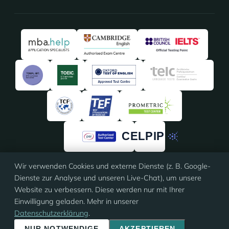
Wir verwenden Cookies und externe Dienste (z. B. Google-
4,91
/5 · 135 Bewertungen
Dienste zur Analyse und unseren Live-Chat), um unsere
★★★★★
★★★★★
auf
ProvenExpert
Website zu verbessern. Diese werden nur mit Ihrer
Einwilligung geladen. Mehr in unserer
Datenschutzerklärung
.
© 2026 Eloquia · ISO 9001 zertifiziert
Impressum
·
AGB
·
Datenschutz
·
Cookie-Einstellungen
NUR NOTWENDIGE
AKZEPTIEREN