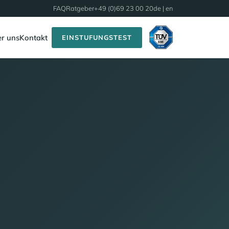
FAQ
Ratgeber
+49 (0)69 23 00 20
de |
en
r uns
Kontakt
EINSTUFUNGSTEST