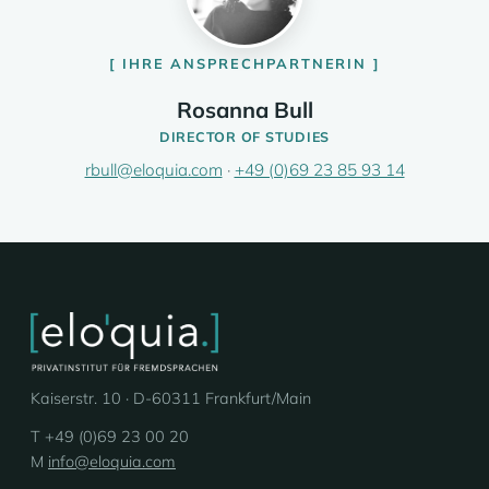
IHRE ANSPRECHPARTNERIN
Rosanna Bull
DIRECTOR OF STUDIES
rbull@eloquia.com
·
+49 (0)69 23 85 93 14
Kaiserstr. 10 · D-60311 Frankfurt/Main
T +49 (0)69 23 00 20
M
info@eloquia.com