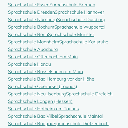
Sprachschule Essen
Sprachschule Bremen
Sprachschule Dresden
Sprachschule Hannover
Sprachschule Nürnberg
Sprachschule Duisburg
Sprachschule Bochum
Sprachschule Wuppertal
Sprachschule Bonn
Sprachschule Münster
Sprachschule Mannheim
Sprachschule Karlsruhe
Sprachschule Augsburg
Sprachschule Offenbach am Main
Sprachschule Hanau
Sprachschule Rüsselsheim am Main
Sprachschule Bad Homburg vor der Höhe
Sprachschule Oberursel (Taunus)
Sprachschule Neu-Isenburg
Sprachschule Dreieich
Sprachschule Langen (Hessen)
Sprachschule Hofheim am Taunus
Sprachschule Bad Vilbel
Sprachschule Maintal
Sprachschule Rodgau
Sprachschule Dietzenbach