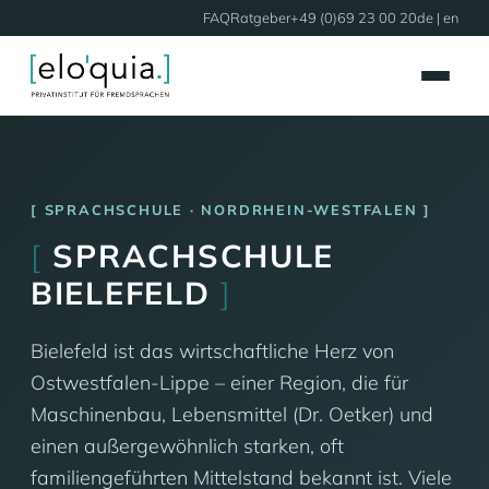
FAQ
Ratgeber
+49 (0)69 23 00 20
de |
en
SPRACHSCHULE · NORDRHEIN-WESTFALEN
[
SPRACHSCHULE
BIELEFELD
]
Bielefeld ist das wirtschaftliche Herz von
Ostwestfalen-Lippe – einer Region, die für
Maschinenbau, Lebensmittel (Dr. Oetker) und
einen außergewöhnlich starken, oft
familiengeführten Mittelstand bekannt ist. Viele