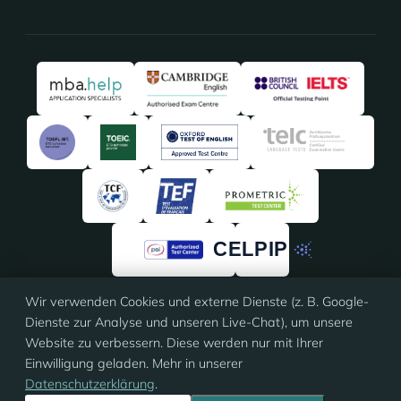
Wir verwenden Cookies und externe Dienste (z. B. Google-
4,91
/5 · 135 Bewertungen
Dienste zur Analyse und unseren Live-Chat), um unsere
★★★★★
★★★★★
auf
ProvenExpert
Website zu verbessern. Diese werden nur mit Ihrer
Einwilligung geladen. Mehr in unserer
Datenschutzerklärung
.
© 2026 Eloquia · ISO 9001 zertifiziert