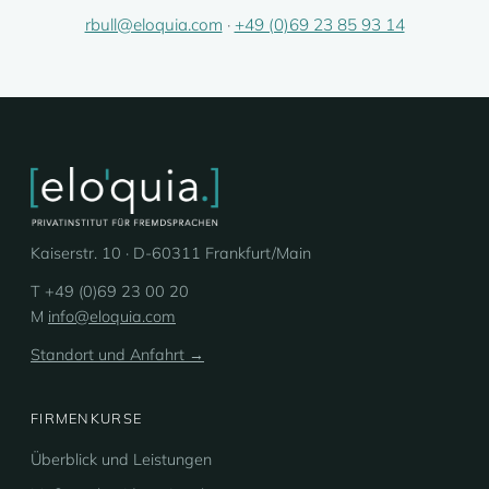
rbull@eloquia.com
·
+49 (0)69 23 85 93 14
Kaiserstr. 10 · D-60311 Frankfurt/Main
T +49 (0)69 23 00 20
M
info@eloquia.com
Standort und Anfahrt →
FIRMENKURSE
Überblick und Leistungen