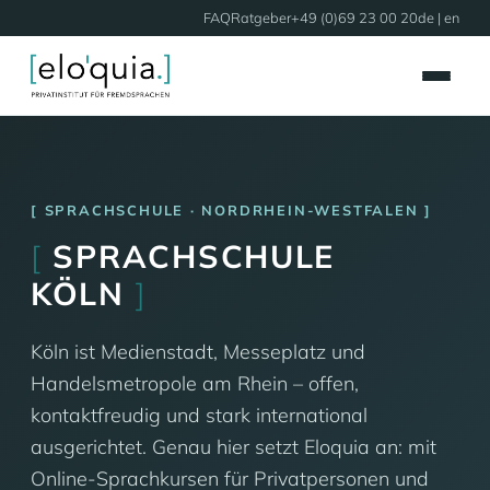
FAQ
Ratgeber
+49 (0)69 23 00 20
de |
en
SPRACHSCHULE · NORDRHEIN-WESTFALEN
[
SPRACHSCHULE
KÖLN
]
Köln ist Medienstadt, Messeplatz und
Handelsmetropole am Rhein – offen,
kontaktfreudig und stark international
ausgerichtet. Genau hier setzt Eloquia an: mit
Online-Sprachkursen für Privatpersonen und