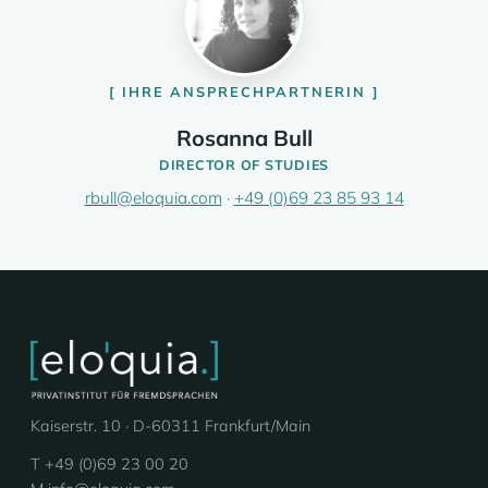
IHRE ANSPRECHPARTNERIN
Rosanna Bull
DIRECTOR OF STUDIES
rbull@eloquia.com
·
+49 (0)69 23 85 93 14
Kaiserstr. 10 · D-60311 Frankfurt/Main
T +49 (0)69 23 00 20