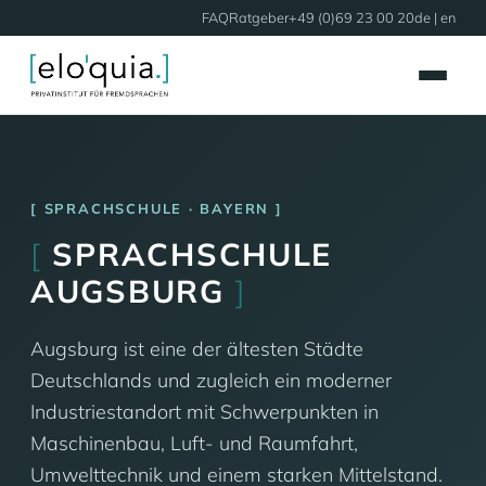
FAQ
Ratgeber
+49 (0)69 23 00 20
de |
en
SPRACHSCHULE · BAYERN
[
SPRACHSCHULE
AUGSBURG
]
Augsburg ist eine der ältesten Städte
Deutschlands und zugleich ein moderner
Industriestandort mit Schwerpunkten in
Maschinenbau, Luft- und Raumfahrt,
Umwelttechnik und einem starken Mittelstand.