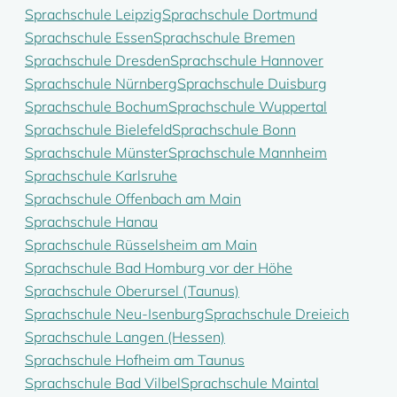
Sprachschule Leipzig
Sprachschule Dortmund
Sprachschule Essen
Sprachschule Bremen
Sprachschule Dresden
Sprachschule Hannover
Sprachschule Nürnberg
Sprachschule Duisburg
Sprachschule Bochum
Sprachschule Wuppertal
Sprachschule Bielefeld
Sprachschule Bonn
Sprachschule Münster
Sprachschule Mannheim
Sprachschule Karlsruhe
Sprachschule Offenbach am Main
Sprachschule Hanau
Sprachschule Rüsselsheim am Main
Sprachschule Bad Homburg vor der Höhe
Sprachschule Oberursel (Taunus)
Sprachschule Neu-Isenburg
Sprachschule Dreieich
Sprachschule Langen (Hessen)
Sprachschule Hofheim am Taunus
Sprachschule Bad Vilbel
Sprachschule Maintal