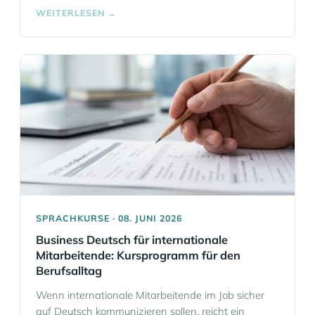
professionellen Übersetzungsleistungen. Wenn Sie
WEITERLESEN →
maschinell vorübersetzte Texte verlässlich für den
internen Gebrauch, für Fachkommunikation oder für
die Veröffentlichung aufbereiten lassen möchten,
erhalten Sie bei uns einen klar definierten Post-
Editing-Service. Für Teams aus Banking, Finance,
Legal, HR und Real Estate sowie… Mehr
Informationen
SPRACHKURSE · 08. JUNI 2026
Business Deutsch für internationale
Mitarbeitende: Kursprogramm für den
Berufsalltag
Wenn internationale Mitarbeitende im Job sicher
auf Deutsch kommunizieren sollen, reicht ein