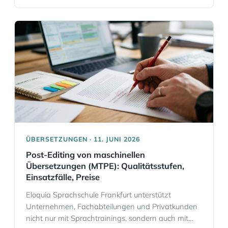
Fachvokabular und den tatsächlichen
Kommunikationssituationen im Unternehmen
passt. Eloquia Sprachschule Frankfurt entwickelt
genau dafür firmenspezifische Sprachtrainings für
Unternehmen in Frankfurt, bundesweit und online.
Wir verbinden Einstufungstests, Trainingspläne,
Glossare sowie… Mehr Informationen
ÜBERSETZUNGEN · 11. JUNI 2026
Post-Editing von maschinellen
Übersetzungen (MTPE): Qualitätsstufen,
Einsatzfälle, Preise
Eloquia Sprachschule Frankfurt unterstützt
Unternehmen, Fachabteilungen und Privatkunden
nicht nur mit Sprachtrainings, sondern auch mit