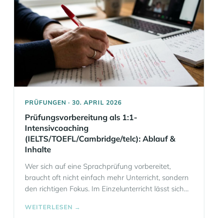
Fachabteilungen mit professionellen
Fachübersetzungen für Legal & Compliance. Als
Sprachschule und… Mehr Informationen
PRÜFUNGEN · 30. APRIL 2026
Prüfungsvorbereitung als 1:1-
Intensivcoaching
(IELTS/TOEFL/Cambridge/telc): Ablauf &
Inhalte
Wer sich auf eine Sprachprüfung vorbereitet,
braucht oft nicht einfach mehr Unterricht, sondern
den richtigen Fokus. Im Einzelunterricht lässt sich
dieser Fokus präzise setzen: auf das gewünschte
WEITERLESEN →
Prüfungsformat, auf die eigene Zielnote und auf