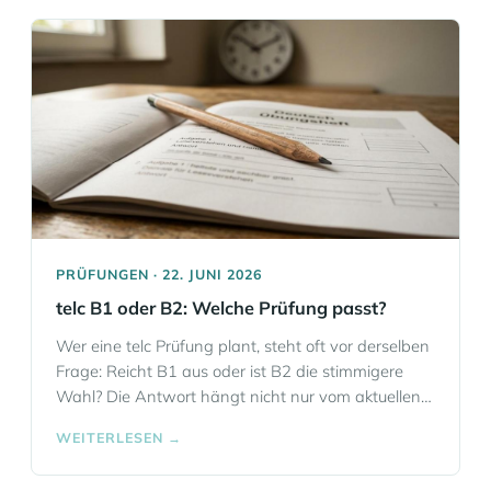
Fragerunden ohne Verzögerung bei allen
Teilnehmenden ankommen. Eloquia Sprachschule
Frankfurt unterstützt Unternehmen, Veranstalter
und internationale Fachabteilungen mit
Simultandolmetschern… Mehr Informationen
PRÜFUNGEN · 22. JUNI 2026
telc B1 oder B2: Welche Prüfung passt?
Wer eine telc Prüfung plant, steht oft vor derselben
Frage: Reicht B1 aus oder ist B2 die stimmigere
Wahl? Die Antwort hängt nicht nur vom aktuellen
Sprachstand ab, sondern auch davon, wofür das
WEITERLESEN →
Zertifikat gebraucht wird. Wer die Prüfungsstufe
passend auswählt, lernt zielgerichteter und geht