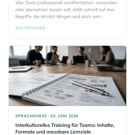
Wer Texte professionell veröffentlichen, versenden
oder übersetzen lassen will, stößt schnell auf drei
Begriffe, die ähnlich klingen und doch sehr
verschiedene Aufgaben beschreiben: Korrektorat,
WEITERLESEN →
Lektorat und Post-Editing. Genau an dieser Stelle
entstehen in Unternehmen, Agenturen und
Fachabteilungen oft Missverständnisse. Wird nur
die sprachliche Oberfläche geprüft, soll der Stil
überarbeitet werden, oder liegt bereits eine
maschinell… Mehr Informationen
SPRACHKURSE · 03. JUNI 2026
Interkulturelles Training für Teams: Inhalte,
Formate und messbare Lernziele