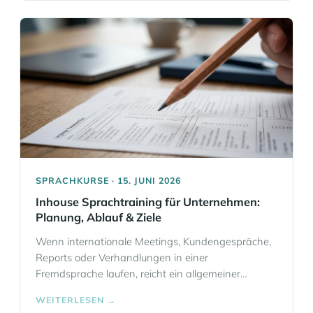
an wohlklingenden Formulierungen, sondern an
Merkmalen, die sich prüfen lassen. Dazu gehören
offizielle Prüfberechtigungen, nachvollziehbare
Qualitätssicherung,… Mehr Informationen
SPRACHKURSE · 15. JUNI 2026
Inhouse Sprachtraining für Unternehmen:
Planung, Ablauf & Ziele
Wenn internationale Meetings, Kundengespräche,
Reports oder Verhandlungen in einer
Fremdsprache laufen, reicht ein allgemeiner
Sprachkurs meist nicht aus. Sie brauchen Inhouse-
WEITERLESEN →
Sprachtraining, das zu Ihren Abläufen, Ihrem