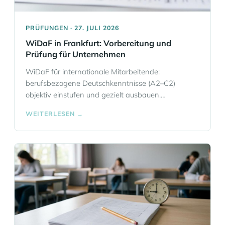
PRÜFUNGEN · 27. JULI 2026
WiDaF in Frankfurt: Vorbereitung und
Prüfung für Unternehmen
WiDaF für internationale Mitarbeitende:
berufsbezogene Deutschkenntnisse (A2–C2)
objektiv einstufen und gezielt ausbauen.
Vorbereitung und Prüfung aus einer Hand in
WEITERLESEN →
Frankfurt – WiDaF vs. WiDaF Basic, flexible
Formate für HR, Banking, Legal & Co.