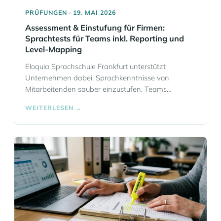
PRÜFUNGEN · 19. MAI 2026
Assessment & Einstufung für Firmen:
Sprachtests für Teams inkl. Reporting und
Level-Mapping
Eloquia Sprachschule Frankfurt unterstützt
Unternehmen dabei, Sprachkenntnisse von
Mitarbeitenden sauber einzustufen, Teams
passend zu gruppieren und Trainings auf ein
WEITERLESEN →
realistisches Zielniveau auszurichten. Wenn Sie
internationale Kommunikation im Unternehmen
steuern, brauchen Sie dafür keine unverständlichen
Scores, sondern eine belastbare Einstufung nach
GER/CEFR, ein nachvollziehbares Level-Mapping
und eine Auswertung, aus der Sie konkrete
Entscheidungen ableiten können. Als… Mehr
Informationen