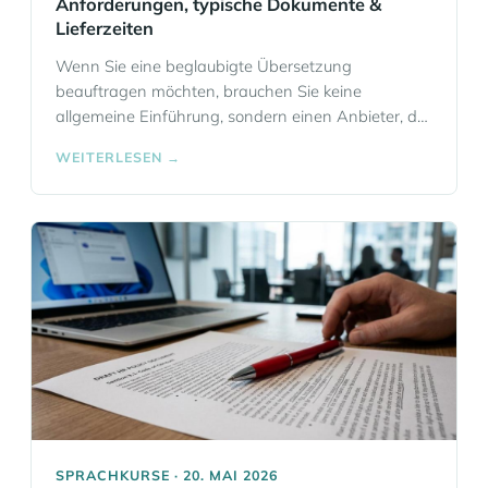
Anforderungen, typische Dokumente &
Lieferzeiten
Wenn Sie eine beglaubigte Übersetzung
beauftragen möchten, brauchen Sie keine
allgemeine Einführung, sondern einen Anbieter, der
Formalien sauber abwickelt, Fristen realistisch plant
WEITERLESEN →
und mit sensiblen Dokumenten sicher umgeht.
Genau darauf ist Eloquia Sprachschule Frankfurt
als Übersetzungsbüro in Frankfurt ausgerichtet.
Eloquia unterstützt Unternehmen, Fachabteilungen
und Privatpersonen bei beglaubigten
Übersetzungen für Behörden, Hochschulen,
Arbeitgeber und andere einreichende… Mehr
Informationen
SPRACHKURSE · 20. MAI 2026