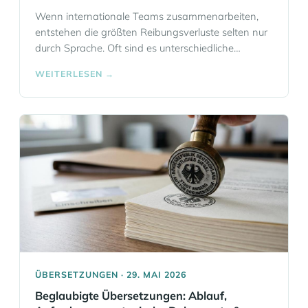
Wenn internationale Teams zusammenarbeiten,
entstehen die größten Reibungsverluste selten nur
durch Sprache. Oft sind es unterschiedliche
Erwartungen an Meetings, Feedback, Hierarchien,
WEITERLESEN →
Verhandlungen oder nonverbale Signale. Eloquia
Sprachschule Frankfurt entwickelt interkulturelle
Trainings für Unternehmen, die genau an diesen
Stellen ansetzen und Kommunikation im
Arbeitsalltag konkret verbessern. Eloquia
unterstützt Unternehmen in Frankfurt, bundesweit
und online mit maßgeschneiderten… Mehr
Informationen
ÜBERSETZUNGEN · 29. MAI 2026
Beglaubigte Übersetzungen: Ablauf,