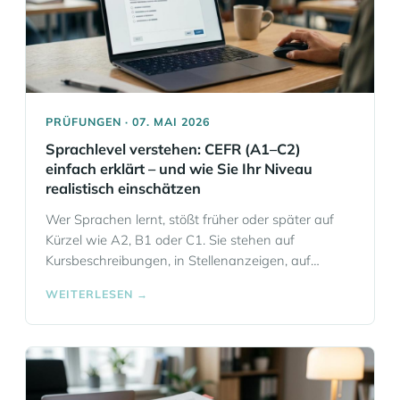
Informationen
PRÜFUNGEN · 07. MAI 2026
Sprachlevel verstehen: CEFR (A1–C2)
einfach erklärt – und wie Sie Ihr Niveau
realistisch einschätzen
Wer Sprachen lernt, stößt früher oder später auf
Kürzel wie A2, B1 oder C1. Sie stehen auf
Kursbeschreibungen, in Stellenanzeigen, auf
Prüfungswebseiten und in Lebensläufen. Viele
WEITERLESEN →
nutzen diese Bezeichnungen ganz
selbstverständlich, ohne genau zu wissen, was
dahintersteckt. Dabei sind die CEFR-Sprachniveaus
weit mehr als grobe Etiketten. Sie helfen dabei,
Lernziele klarer zu fassen, passende Kurse… Mehr