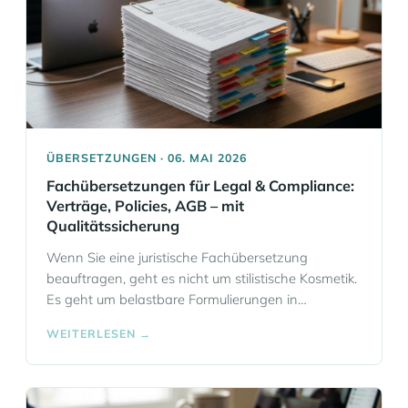
Informationen
ÜBERSETZUNGEN · 06. MAI 2026
Fachübersetzungen für Legal & Compliance:
Verträge, Policies, AGB – mit
Qualitätssicherung
Wenn Sie eine juristische Fachübersetzung
beauftragen, geht es nicht um stilistische Kosmetik.
Es geht um belastbare Formulierungen in
Verträgen, Policies, AGB und Compliance-
WEITERLESEN →
Unterlagen, bei denen Nuancen wie „muss“, „soll“,
„shall“ oder „may“ rechtlich und wirtschaftlich
relevant sein können. Eloquia Sprachschule
Frankfurt unterstützt Unternehmen und