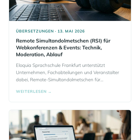
ÜBERSETZUNGEN · 13. MAI 2026
Remote Simultandolmetschen (RSI) für
Webkonferenzen & Events: Technik,
Moderation, Ablauf
Eloquia Sprachschule Frankfurt unterstützt
Unternehmen, Fachabteilungen und Veranstalter
dabei, Remote-Simultandolmetschen für
Webkonferenzen, Webinare und hybride Events
WEITERLESEN →
verlässlich zu buchen. Wenn bei Ihrer
Veranstaltung Inhalte in Echtzeit in mehrere
Sprachen übertragen werden müssen, organisieren
wir den passenden Dolmetscheinsatz abgestimmt
auf Format, Fachthema und Zielgruppe. Sie
bekommen bei Eloquia nicht nur einen einzelnen
Sprachdienst, sondern einen zentralen… Mehr