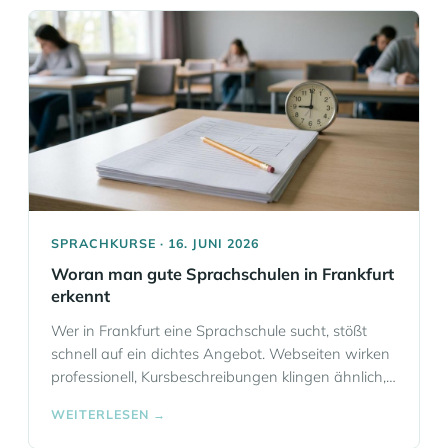
mit deutlich mehr Ruhe in den Prüfungstag. Gerade
bei Deutschprüfungen… Mehr Informationen
SPRACHKURSE · 16. JUNI 2026
Woran man gute Sprachschulen in Frankfurt
erkennt
Wer in Frankfurt eine Sprachschule sucht, stößt
schnell auf ein dichtes Angebot. Webseiten wirken
professionell, Kursbeschreibungen klingen ähnlich,
und fast jede Schule verspricht guten Unterricht.
WEITERLESEN →
Gerade deshalb lohnt es sich, genauer hinzusehen.
Eine wirklich gute Sprachschule erkennt man nicht