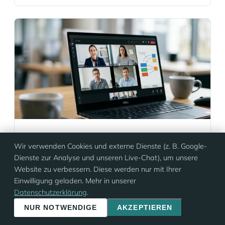
genau die Bereiche, in denen noch Punkte verloren
gehen. Gerade bei IELTS, TOEFL, Cambridge und
telc ist das entscheidend. Jede Prüfung… Mehr
Informationen
SPRACHKURSE · 27. APRIL 2026
Wir verwenden Cookies und externe Dienste (z. B. Google-
Online-Sprachtraining für Unternehmen
Dienste zur Analyse und unseren Live-Chat), um unsere
(Live-Unterricht): Formate, Tools &
Website zu verbessern. Diese werden nur mit Ihrer
Erfolgskontrolle
Einwilligung geladen. Mehr in unserer
Live-Unterricht im Online-Sprachtraining ist für
Datenschutzerklärung
.
viele Unternehmen längst kein Ersatz mehr,
NUR NOTWENDIGE
AKZEPTIEREN
sondern ein eigenes Qualitätsformat. Wenn Teams
standortübergreifend arbeiten, internationale