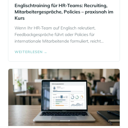
Englischtraining für HR-Teams: Recruiting,
Mitarbeitergespräche, Policies – praxisnah im
Kurs
Wenn Ihr HR-Team auf Englisch rekrutiert,
Feedbackgespräche führt oder Policies für
internationale Mitarbeitende formuliert, reicht
allgemeines Business English oft nicht aus.
WEITERLESEN →
Entscheidend sind klare Formulierungen, die
richtige Tonalität und Sicherheit in sensiblen
Situationen. Eloquia Sprachschule Frankfurt
entwickelt dafür praxisnahe Englischtrainings für
HR-Teams, Fachabteilungen und einzelne HR-
Verantwortliche. Wir verbinden Sprachtraining mit
echten HR-Anwendungsfällen, damit Ihre
Gespräche,… Mehr Informationen