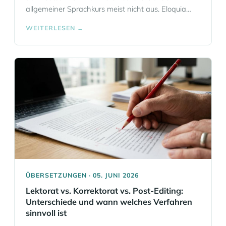
allgemeiner Sprachkurs meist nicht aus. Eloquia
Sprachschule Frankfurt bietet Business-Deutsch-
WEITERLESEN →
Kurse, die direkt auf den Berufsalltag ausgerichtet
sind: für Meetings, Telefonate, E-Mails,
Präsentationen und die Abstimmung im Team.
Eloquia unterstützt Unternehmen in Frankfurt und
darüber hinaus ebenso wie einzelne Berufstätige,
die in Deutschland leben… Mehr Informationen
ÜBERSETZUNGEN · 05. JUNI 2026
Lektorat vs. Korrektorat vs. Post-Editing:
Unterschiede und wann welches Verfahren
sinnvoll ist