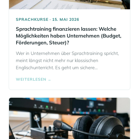
SPRACHKURSE · 15. MAI 2026
Sprachtraining finanzieren lassen: Welche
Möglichkeiten haben Unternehmen (Budget,
Förderungen, Steuer)?
Wer in Unternehmen über Sprachtraining spricht,
meint längst nicht mehr nur klassischen
Englischunterricht. Es geht um sichere
Kundengespräche, schnellere Einarbeitung
WEITERLESEN →
internationaler Fachkräfte, präzisere
Abstimmungen in Projekten und weniger Reibung
in Teams. Genau deshalb stellt sich früh die Frage:
Wie lässt sich ein Sprachkurs im Unternehmen
sinnvoll finanzieren, ohne dass das Budget aus
dem Ruder läuft?… Mehr Informationen