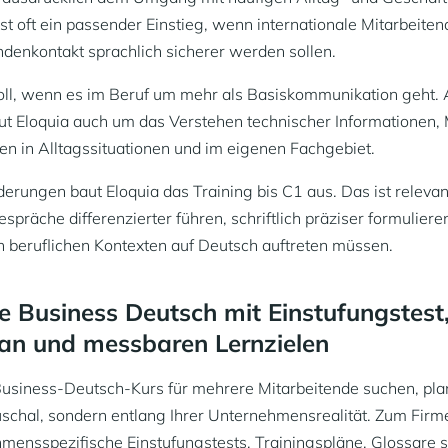
st oft ein passender Einstieg, wenn internationale Mitarbeiten
denkontakt sprachlich sicherer werden sollen.
voll, wenn es im Beruf um mehr als Basiskommunikation geht.
ut Eloquia auch um das Verstehen technischer Informationen, 
n in Alltagssituationen und im eigenen Fachgebiet.
erungen baut Eloquia das Training bis C1 aus. Das ist relevan
spräche differenzierter führen, schriftlich präziser formuliere
n beruflichen Kontexten auf Deutsch auftreten müssen.
e Business Deutsch mit Einstufungstest
lan und messbaren Lernzielen
usiness-Deutsch-Kurs für mehrere Mitarbeitende suchen, plan
auschal, sondern entlang Ihrer Unternehmensrealität. Zum Fi
mensspezifische Einstufungstests, Trainingspläne, Glossare 