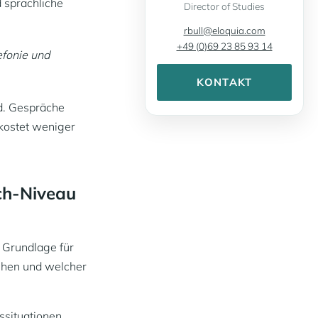
d sprachliche
Director of Studies
rbull@eloquia.com
+49 (0)69 23 85 93 14
efonie und
KONTAKT
ed. Gespräche
kostet weniger
ch-Niveau
e Grundlage für
tehen und welcher
ssituationen