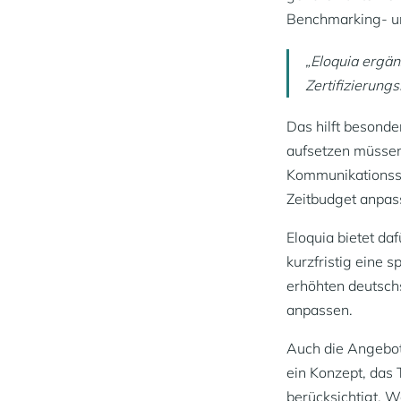
Benchmarking- un
„Eloquia ergän
Zertifizierung
Das hilft besonde
aufsetzen müssen.
Kommunikationssit
Zeitbudget anpass
Eloquia bietet d
kurzfristig eine 
erhöhten deutsch
anpassen.
Auch die Angebots
ein Konzept, das 
berücksichtigt. W