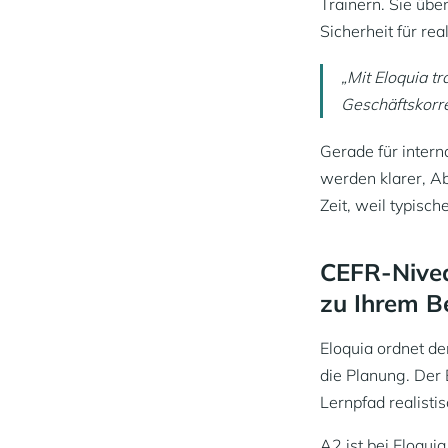
Trainern. Sie übe
Sicherheit für rea
„Mit Eloquia t
Geschäftskorre
Gerade für inter
werden klarer, A
Zeit, weil typisc
CEFR-Nivea
zu Ihrem B
Eloquia ordnet de
die Planung. Der 
Lernpfad realistisc
A2 ist bei Eloqu