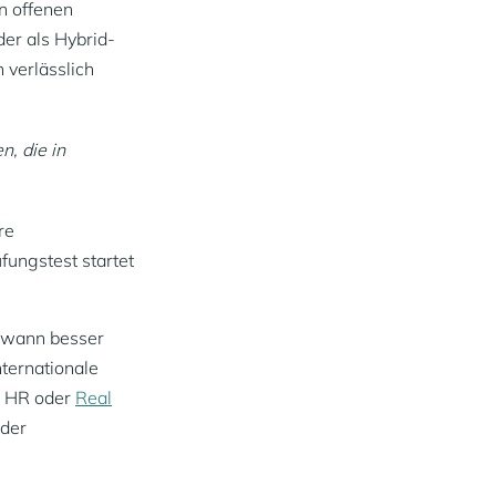
in offenen
der als Hybrid-
 verlässlich
, die in
re
ungstest startet
ndwann besser
nternationale
, HR oder
Real
oder