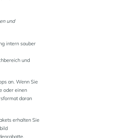
ren und
ng intern sauber
chbereich und
hops an. Wenn Sie
e oder einen
rsformat daran
akets erhalten Sie
bild
denrabatte.