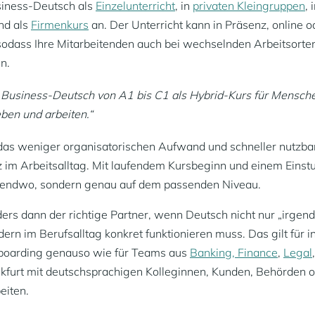
usiness-Deutsch als
Einzelunterricht
, in
privaten Kleingruppen
, 
nd als
Firmenkurs
an. Der Unterricht kann in Präsenz, online o
 sodass Ihre Mitarbeitenden auch bei wechselnden Arbeitsorten
n.
t Business-Deutsch von A1 bis C1 als Hybrid-Kurs für Menschen
ben und arbeiten.“
 das weniger organisatorischen Aufwand und schneller nutzba
im Arbeitsalltag. Mit laufendem Kursbeginn und einem Einstuf
rgendwo, sondern genau auf dem passenden Niveau.
ders dann der richtige Partner, wenn Deutsch nicht nur „irge
dern im Berufsalltag konkret funktionieren muss. Das gilt für i
boarding genauso wie für Teams aus
Banking, Finance
,
Legal
ankfurt mit deutschsprachigen Kolleginnen, Kunden, Behörden 
eiten.