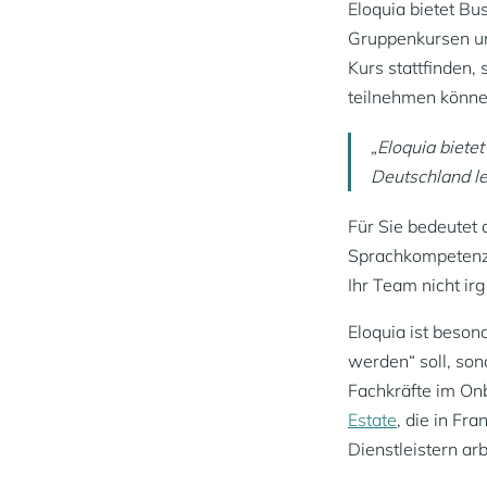
Eloquia bietet B
Gruppenkursen u
Kurs stattfinden,
teilnehmen könne
„Eloquia biete
Deutschland le
Für Sie bedeutet
Sprachkompetenz 
Ihr Team nicht i
Eloquia ist beson
werden“ soll, son
Fachkräfte im On
Estate
, die in Fr
Dienstleistern arb