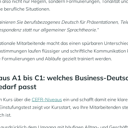
n also nicht nur Regeln, sondern Formulierungen, Tonalität un
le berufliche Situationen.
rainieren Sie berufsbezogenes Deutsch für Präsentationen, Tel
spondenz statt nur allgemeiner Sprachtheorie.“
nationale Mitarbeitende macht das einen spürbaren Unterschi
bstimmungen laufen flüssiger und schriftliche Kommunikation 
he Formulierungen und Abläufe gezielt trainiert werden.
us A1 bis C1: welches Business-Deuts
edarf passt
n Kurs über die
CEFR-Niveaus
ein und schafft damit eine klar
Einstufungstest zeigt vor Kursstart, wo Ihre Mitarbeitenden s
h ist.
ia ausdrücklich dem Umgang mit häufigen Alltag- und Geschäft