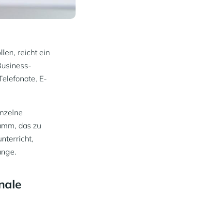
en, reicht ein
Business-
Telefonate, E-
inzelne
ramm, das zu
nterricht,
ange.
nale