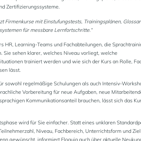
d Zertifizierungssysteme.
zt Firmenkurse mit Einstufungstests, Trainingsplänen, Glossa
ssystemen für messbare Lernfortschritte.“
rs HR, Learning-Teams und Fachabteilungen, die Sprachtraini
 Sie sehen klarer, welches Niveau vorliegt, welche
uationen trainiert werden und wie sich der Kurs an Rolle, Fa
en lässt.
afür sowohl regelmäßige Schulungen als auch Intensiv-Works
sprachliche Vorbereitung für neue Aufgaben, neue Mitarbeitend
sprachigen Kommunikationsanteil brauchen, lässt sich das Ku
phase wird für Sie einfacher. Statt eines unklaren Standardp
Teilnehmerzahl, Niveau, Fachbereich, Unterrichtsform und Ziel
enn gewünscht, informiert Eloquia auch über aktuelle Neukun