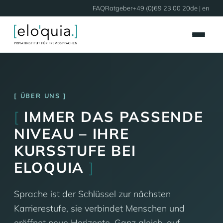
FAQ
Ratgeber
+49 (0)69 23 00 20
de |
en
ÜBER UNS
[
IMMER DAS PASSENDE
NIVEAU – IHRE
KURSSTUFE BEI
ELOQUIA
]
Sprache ist der Schlüssel zur nächsten
Karrierestufe, sie verbindet Menschen und
eröffnet neue Horizonte. Ganz gleich, auf