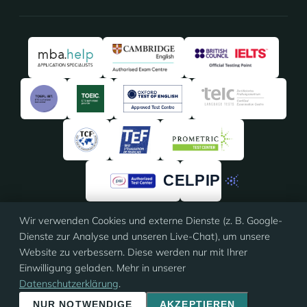
Wir verwenden Cookies und externe Dienste (z. B. Google-
4,91
/5 · 135 Bewertungen
Dienste zur Analyse und unseren Live-Chat), um unsere
★★★★★
★★★★★
auf
ProvenExpert
Website zu verbessern. Diese werden nur mit Ihrer
Einwilligung geladen. Mehr in unserer
Datenschutzerklärung
.
© 2026 Eloquia · ISO 9001 zertifiziert
Impressum
·
AGB
·
Datenschutz
·
Cookie-Einstellungen
NUR NOTWENDIGE
AKZEPTIEREN