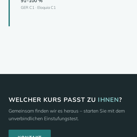
91–100 %
GER C1 · Eloquia C1
WELCHER KURS PASST ZU
IHNEN
?
Gemeinsam finden wir es heraus – starten Sie mit dem
unverbindlichen Einstufungstest.