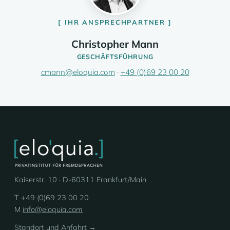
IHR ANSPRECHPARTNER
Christopher Mann
GESCHÄFTSFÜHRUNG
cmann@eloquia.com
·
+49 (0)69 23 00 20
Kaiserstr. 10 · D-60311 Frankfurt/Main
T +49 (0)69 23 00 20
M
info@eloquia.com
Standort und Anfahrt →