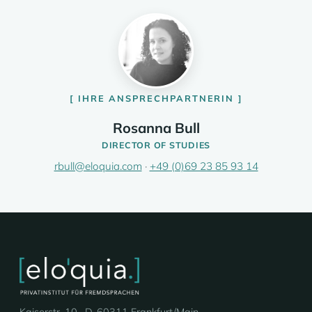
IHRE ANSPRECHPARTNERIN
Rosanna Bull
DIRECTOR OF STUDIES
rbull@eloquia.com
·
+49 (0)69 23 85 93 14
Kaiserstr. 10 · D-60311 Frankfurt/Main