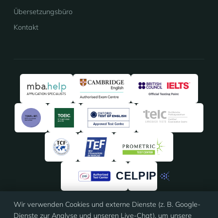
Übersetzungsbüro
Kontakt
Wir verwenden Cookies und externe Dienste (z. B. Google-
4,91
/5 · 135 Bewertungen
Dienste zur Analyse und unseren Live-Chat), um unsere
★★★★★
★★★★★