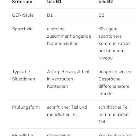
Kriterium
telc B1
telc B2
GER-Stufe
B1
B2
Sprachziel
einfache,
flüssigere,
zusammenhängende
spontanere
Kommunikation
Kommunikation
auf höherem
Niveau
Typische
Alltag, Reisen, Arbeit
anspruchsvollere
Situationen
in vertrauten
Gespräche,
Kontexten
differenziertere
Inhalte
Prüfungsform
schriftlicher Teil und
schriftlicher Teil
mündlicher Teil
und mündlicher
Teil
Mündliche
allgemeiner
Paarprüfung mit