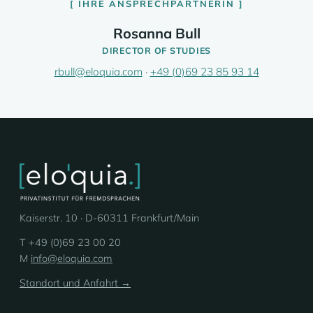
IHRE ANSPRECHPARTNERIN
Rosanna Bull
DIRECTOR OF STUDIES
rbull@eloquia.com
·
+49 (0)69 23 85 93 14
Kaiserstr. 10 · D-60311 Frankfurt/Main
T +49 (0)69 23 00 20
M
info@eloquia.com
Standort und Anfahrt →