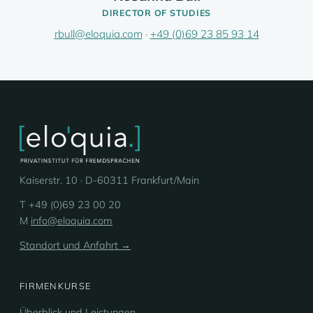
DIRECTOR OF STUDIES
rbull@eloquia.com
·
+49 (0)69 23 85 93 14
Kaiserstr. 10 · D-60311 Frankfurt/Main
T +49 (0)69 23 00 20
M
info@eloquia.com
Standort und Anfahrt →
FIRMENKURSE
Überblick und Leistungen