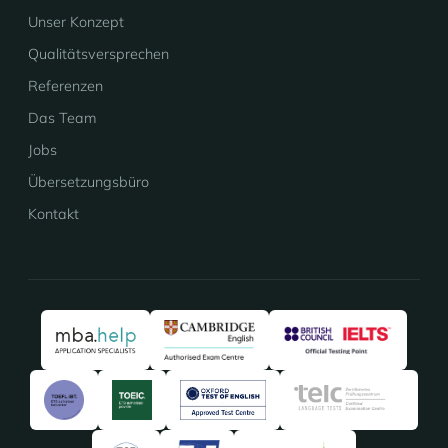
Unser Konzept
Qualitätsversprechen
Referenzen
Das Team
Jobs
Übersetzungsbüro
Kontakt