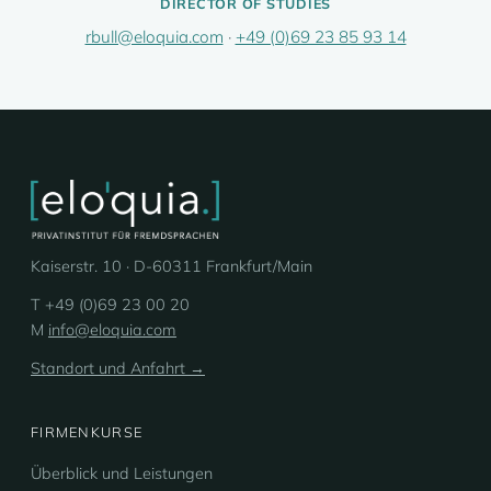
DIRECTOR OF STUDIES
rbull@eloquia.com
·
+49 (0)69 23 85 93 14
Kaiserstr. 10 · D-60311 Frankfurt/Main
T +49 (0)69 23 00 20
M
info@eloquia.com
Standort und Anfahrt →
FIRMENKURSE
Überblick und Leistungen