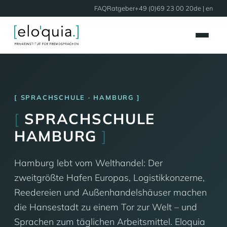
FAQ
Ratgeber
+49 (0)69 23 00 20
de |
en
SPRACHSCHULE · HAMBURG
[
SPRACHSCHULE
HAMBURG
]
Hamburg lebt vom Welthandel: Der
zweitgrößte Hafen Europas, Logistikkonzerne,
Reedereien und Außenhandelshäuser machen
die Hansestadt zu einem Tor zur Welt – und
Sprachen zum täglichen Arbeitsmittel. Eloquia