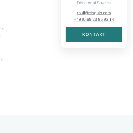
Director of Studies
rbull@eloquia.com
+49 (0)69 23 85 93 14
ter,
KONTAKT
n
s
ch-