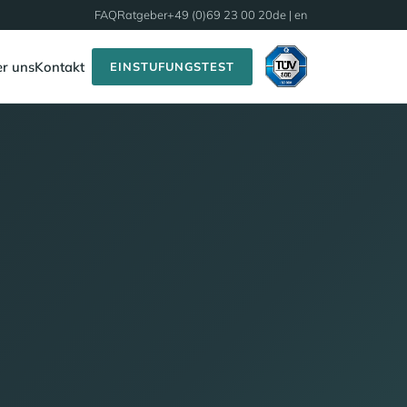
FAQ
Ratgeber
+49 (0)69 23 00 20
de |
en
r uns
Kontakt
EINSTUFUNGSTEST