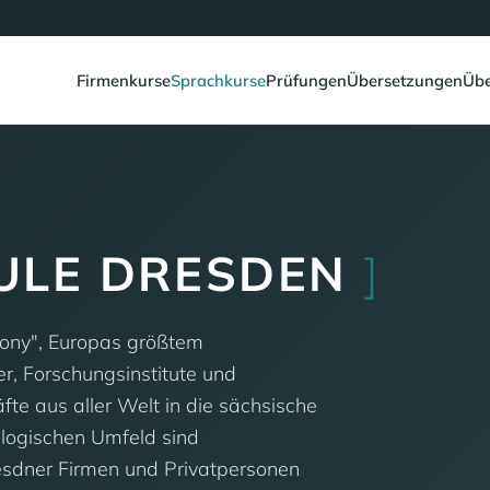
Firmenkurse
Sprachkurse
Prüfungen
Übersetzungen
Übe
ULE DRESDEN
]
xony", Europas größtem
ler, Forschungsinstitute und
te aus aller Welt in die sächsische
logischen Umfeld sind
resdner Firmen und Privatpersonen