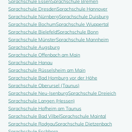
Sprachschule Essen
Sprachschule Bremen
Sprachschule Dresden
Sprachschule Hannover
Sprachschule Nürnberg
Sprachschule Duisburg
Sprachschule Bochum
Sprachschule Wuppertal
Sprachschule Bielefeld
Sprachschule Bonn
Sprachschule Münster
Sprachschule Mannheim
Sprachschule Augsburg
Sprachschule Offenbach am Main
Sprachschule Hanau
Sprachschule Rüsselsheim am Main
Sprachschule Bad Homburg vor der Höhe
Sprachschule Oberursel (Taunus)
Sprachschule Neu-Isenburg
Sprachschule Dreieich
Sprachschule Langen (Hessen)
Sprachschule Hofheim am Taunus
Sprachschule Bad Vilbel
Sprachschule Maintal
Sprachschule Rodgau
Sprachschule Dietzenbach
Sprachschule Eschborn