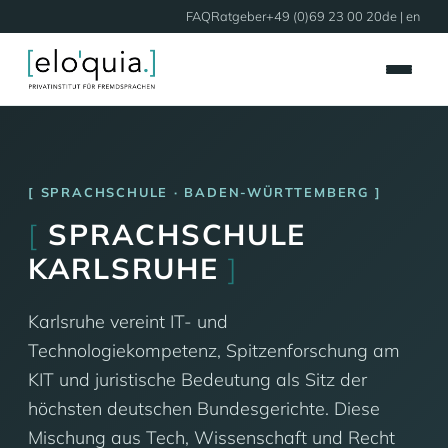
FAQ
Ratgeber
+49 (0)69 23 00 20
de |
en
SPRACHSCHULE · BADEN-WÜRTTEMBERG
[
SPRACHSCHULE
KARLSRUHE
]
Karlsruhe vereint IT- und
Technologiekompetenz, Spitzenforschung am
KIT und juristische Bedeutung als Sitz der
höchsten deutschen Bundesgerichte. Diese
Mischung aus Tech, Wissenschaft und Recht