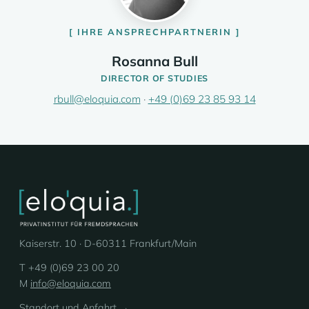
IHRE ANSPRECHPARTNERIN
Rosanna Bull
DIRECTOR OF STUDIES
rbull@eloquia.com
·
+49 (0)69 23 85 93 14
Kaiserstr. 10 · D-60311 Frankfurt/Main
T +49 (0)69 23 00 20
M
info@eloquia.com
Standort und Anfahrt →