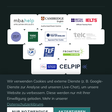
Wir verwenden Cookies und externe Dienste (z. B. Google-
4,91
/5 · 135 Bewertungen
Dienste zur Analyse und unseren Live-Chat), um unsere
★★★★★
★★★★★
auf
ProvenExpert
Website zu verbessern. Diese werden nur mit Ihrer
Einwilligung geladen. Mehr in unserer
Datenschutzerklärung
.
© 2026 Eloquia · ISO 9001 zertifiziert
Impressum
·
AGB
·
Datenschutz
·
Cookie-Einstellungen
NUR NOTWENDIGE
AKZEPTIEREN