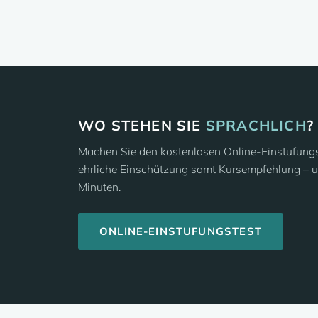
WO STEHEN SIE
SPRACHLICH
?
Machen Sie den kostenlosen Online-Einstufungst
ehrliche Einschätzung samt Kursempfehlung – u
Minuten.
ONLINE-EINSTUFUNGSTEST