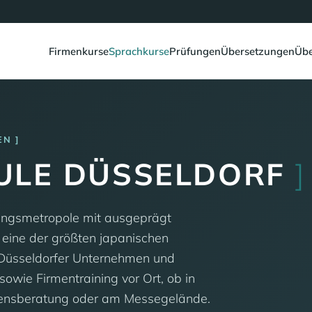
Firmenkurse
Sprachkurse
Prüfungen
Übersetzungen
Übe
EN
ULE DÜSSELDORF
]
ungsmetropole mit ausgeprägt
ch eine der größten japanischen
 Düsseldorfer Unternehmen und
owie Firmentraining vor Ort, ob in
mensberatung oder am Messegelände.