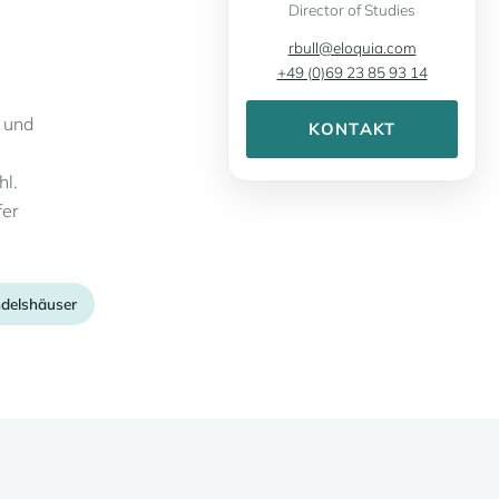
Director of Studies
T
rbull@eloquia.com
+49 (0)69 23 85 93 14
 und
KONTAKT
hl.
fer
ndelshäuser