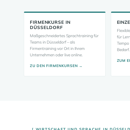
FIRMENKURSE IN
EINZ
DÜSSELDORF
Flexibl
Maßgeschneidertes Sprachtraining für
für Ler
Teams in Düsseldorf – als
Tempo 
Firmentraining vor Ort in Ihrem
Bedarf.
Unternehmen oder live online.
ZUM E
ZU DEN FIRMENKURSEN →
WIRTSCHAFT UND SPRACHE IN DÜSSEL