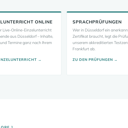
ELUNTERRICHT ONLINE
SPRACHPRÜFUNGEN
er Live-Online-Einzelunterricht
Wer in Düsseldorf ein anerkann
nende aus Düsseldorf – Inhalte,
Zertifikat braucht, legt die Prüf
und Termine ganz nach Ihrem
unserem akkreditierten Testzen
Frankfurt ab.
INZELUNTERRICHT →
ZU DEN PRÜFUNGEN →
DORF