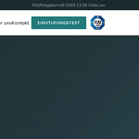
FAQ
Ratgeber
+49 (0)69 23 00 20
de |
en
r uns
Kontakt
EINSTUFUNGSTEST