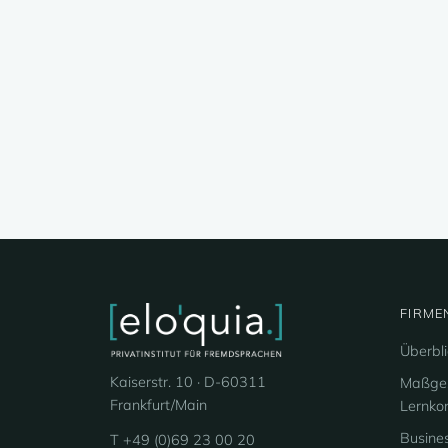
FIRME
Überbl
Kaiserstr. 10 · D-60311
Maßges
Frankfurt/Main
Lernko
Busines
T +49 (0)69 23 00 20