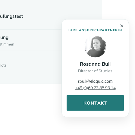
tufungstest
×
IHRE ANSPRECHPARTNERIN
tung
bstimmen
Rosanna Bull
latz
Director of Studies
rbull@eloquia.com
+49 (0)69 23 85 93 14
KONTAKT