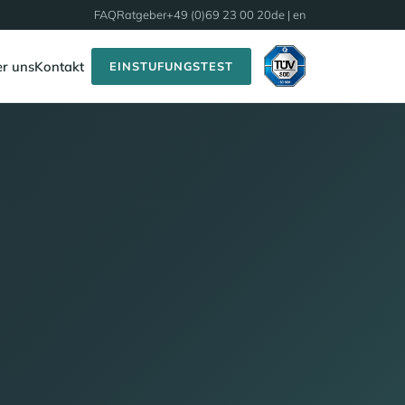
FAQ
Ratgeber
+49 (0)69 23 00 20
de |
en
r uns
Kontakt
EINSTUFUNGSTEST