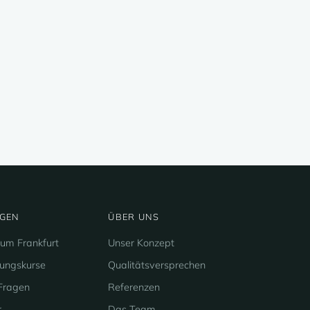
GEN
ÜBER UNS
rum Frankfurt
Unser Konzept
tungskurse
Qualitätsversprechen
Fragen
Referenzen
r
Das Team