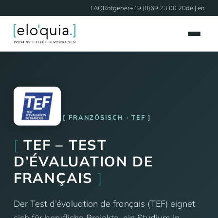
FAQ
Ratgeber
+49 (0)69 23 00 20
de |
en
FRANZÖSISCH · TEF
[
TEF – TEST
D’ÉVALUATION DE
FRANÇAIS
]
Der Test d’évaluation de français (TEF) eignet
sich für berufliche Projekte, ein Studium in