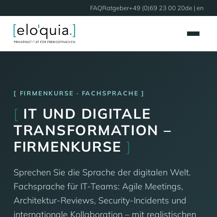
FAQ
Ratgeber
+49 (0)69 23 00 20
de |
en
FIRMENKURSE · FACHSPRACHE
[
IT UND DIGITALE
TRANSFORMATION –
FIRMENKURSE
]
Sprechen Sie die Sprache der digitalen Welt.
Fachsprache für IT-Teams: Agile Meetings,
Architektur-Reviews, Security-Incidents und
internationale Kollaboration – mit realistischen