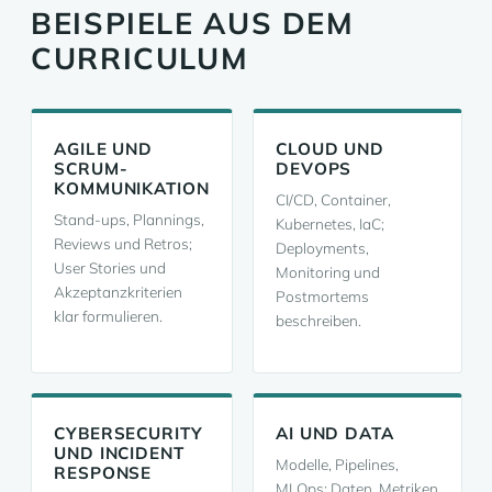
BEISPIELE AUS DEM
CURRICULUM
AGILE UND
CLOUD UND
SCRUM-
DEVOPS
KOMMUNIKATION
CI/CD, Container,
Stand-ups, Plannings,
Kubernetes, IaC;
Reviews und Retros;
Deployments,
User Stories und
Monitoring und
Akzeptanzkriterien
Postmortems
klar formulieren.
beschreiben.
CYBERSECURITY
AI UND DATA
UND INCIDENT
Modelle, Pipelines,
RESPONSE
MLOps; Daten, Metriken