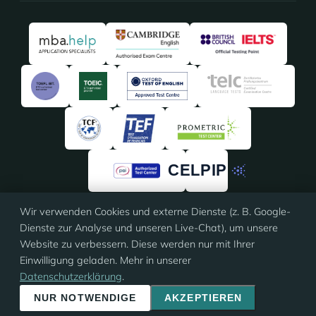
Wir verwenden Cookies und externe Dienste (z. B. Google-
4,91
/5 · 135 Bewertungen
Dienste zur Analyse und unseren Live-Chat), um unsere
★★★★★
★★★★★
auf
ProvenExpert
Website zu verbessern. Diese werden nur mit Ihrer
Einwilligung geladen. Mehr in unserer
Datenschutzerklärung
.
© 2026 Eloquia · ISO 9001 zertifiziert
Impressum
·
AGB
·
Datenschutz
·
Cookie-Einstellungen
NUR NOTWENDIGE
AKZEPTIEREN