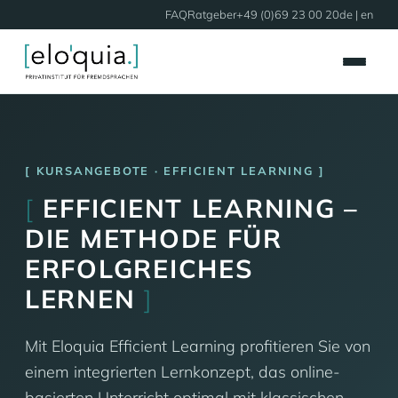
FAQ
Ratgeber
+49 (0)69 23 00 20
de |
en
KURSANGEBOTE · EFFICIENT LEARNING
[
EFFICIENT LEARNING –
DIE METHODE FÜR
ERFOLGREICHES
LERNEN
]
Mit Eloquia Efficient Learning profitieren Sie von
einem integrierten Lernkonzept, das online-
basierten Unterricht optimal mit klassischen