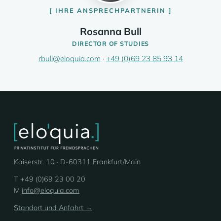
IHRE ANSPRECHPARTNERIN
Rosanna Bull
DIRECTOR OF STUDIES
rbull@eloquia.com
·
+49 (0)69 23 85 93 14
Kaiserstr. 10 · D-60311 Frankfurt/Main
T +49 (0)69 23 00 20
M
info@eloquia.com
Standort und Anfahrt →