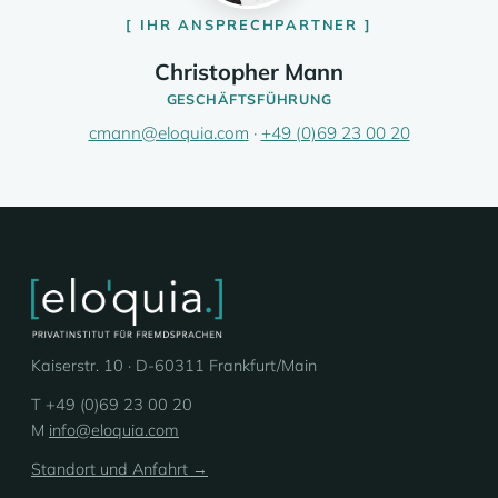
IHR ANSPRECHPARTNER
Christopher Mann
GESCHÄFTSFÜHRUNG
cmann@eloquia.com
·
+49 (0)69 23 00 20
Kaiserstr. 10 · D-60311 Frankfurt/Main
T +49 (0)69 23 00 20
M
info@eloquia.com
Standort und Anfahrt →