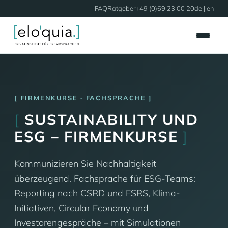
FAQ
Ratgeber
+49 (0)69 23 00 20
de |
en
FIRMENKURSE · FACHSPRACHE
[
SUSTAINABILITY UND
ESG – FIRMENKURSE
]
Kommunizieren Sie Nachhaltigkeit
überzeugend. Fachsprache für ESG-Teams:
Reporting nach CSRD und ESRS, Klima-
Initiativen, Circular Economy und
Investorengespräche – mit Simulationen