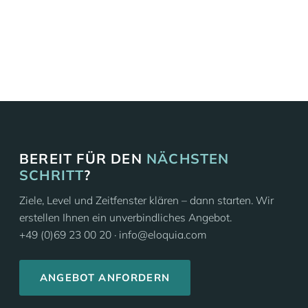
ALLE FIRMENKURSE
BEREIT FÜR DEN
NÄCHSTEN
SCHRITT
?
Ziele, Level und Zeitfenster klären – dann starten. Wir
erstellen Ihnen ein unverbindliches Angebot.
+49 (0)69 23 00 20 · info@eloquia.com
ANGEBOT ANFORDERN