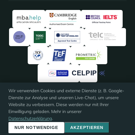
Wir verwenden Cookies und externe Dienste (z. B. Google-
4,91
/5 · 135 Bewertungen
Dienste zur Analyse und unseren Live-Chat), um unsere
★★★★★
★★★★★
auf
ProvenExpert
Website zu verbessern. Diese werden nur mit Ihrer
Einwilligung geladen. Mehr in unserer
Datenschutzerklärung
.
© 2026 Eloquia · ISO 9001 zertifiziert
Impressum
·
AGB
·
Datenschutz
·
Cookie-Einstellungen
NUR NOTWENDIGE
AKZEPTIEREN