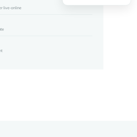
er live-online
ate
nt