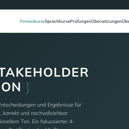
Firmenkurse
Sprachkurse
Prüfungen
Übersetzungen
Übe
STAKEHOLDER
ION
]
e Entscheidungen und Ergebnisse für
, korrekt und nachvollziehbar
ionellem Ton. Ein fokussierter 4-