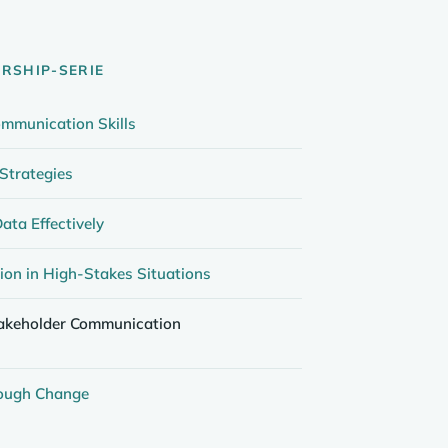
ERSHIP-SERIE
ommunication Skills
Strategies
ata Effectively
on in High-Stakes Situations
takeholder Communication
rough Change