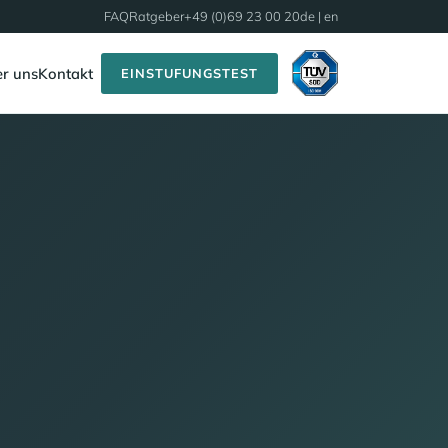
FAQ
Ratgeber
+49 (0)69 23 00 20
de |
en
r uns
Kontakt
EINSTUFUNGSTEST