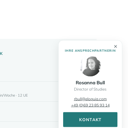
×
IHRE ANSPRECHPARTNERIN
CK
Rosanna Bull
Director of Studies
in/Woche · 12 UE
rbull@eloquia.com
+49 (0)69 23 85 93 14
KONTAKT